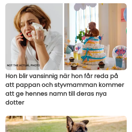
Hon blir vansinnig när hon får reda på
att pappan och styvmamman kommer
att ge hennes namn till deras nya
dotter