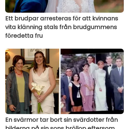
Ett brudpar arresteras för att kvinnans
vita klänning stals från brudgummens
föredetta fru
En svärmor tar bort sin svärdotter från
bilderna på sin sons bröllop eftersom