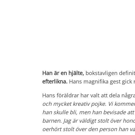
Han är en hjälte,
bokstavligen defini
efterlikna.
Hans magnifika gest gick r
Hans föräldrar har valt att dela någ
och mycket kreativ pojke.
Vi kommer 
han skulle bli, men han bevisade at
barnen. Jag är väldigt stolt över ho
oerhört stolt över den person han v