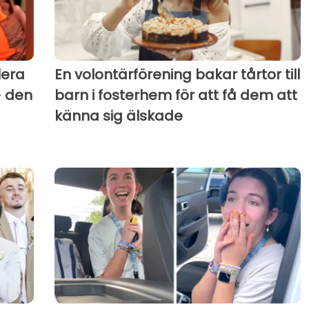
lera
En volontärförening bakar tårtor till
- den
barn i fosterhem för att få dem att
känna sig älskade