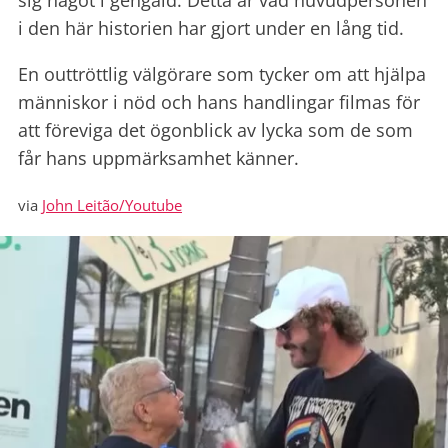
sig något i gengäld. Detta är vad huvudpersonen
i den här historien har gjort under en lång tid.
En outtröttlig välgörare som tycker om att hjälpa
människor i nöd och hans handlingar filmas för
att föreviga det ögonblick av lycka som de som
får hans uppmärksamhet känner.
via
John Leitão/Youtube