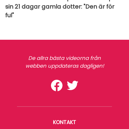
sin 21 dagar gamla dotter: "Den är för
ful"
De allra bästa videorna från
webben uppdateras dagligen!
KONTAKT