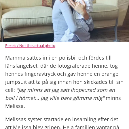
Pexels / Not the actual photo
Mamma sattes in i en polisbil och fördes till
länsfängelset, där de fotograferade henne, tog
hennes fingeravtryck och gav henne en orange
jumpsuit att ta på sig innan hon skickades till sin
cell:
"Jag minns att jag satt ihopkurad som en
boll i hörnet... jag ville bara gömma mig"
minns
Melissa.
Melissas syster startade en insamling efter det
att Melissa blev gripen.
Hela familjen väntar på