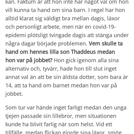
kan. Faktum är att hon inte har något val om hon
vill kunna ta hand om sina barn. I regel har hon
alltid klarat sig väldigt bra mellan dagis, läxor
och personligt arbete, men när en covid-19-
epidemi plötsligt tvingade dagis att stänga under
några dagar började problemen.
Vem skulle ta
hand om hennes lilla son Thaddeus medan
hon var på jobbet?
Hon gick igenom alla sina
alternativ och, tyvärr, hade hon till slut inget
annat val än att be sin äldsta dotter, som bara är
14, att ta hand om barnet medan hon var på
jobbet.
Som tur var hände inget farligt medan den unga
tjejen passade sin lillebror, men situationen
kunde ha blivit farlig när som helst. Vid ett
tillfälle, medan flickan gjorde sina läxor, smög