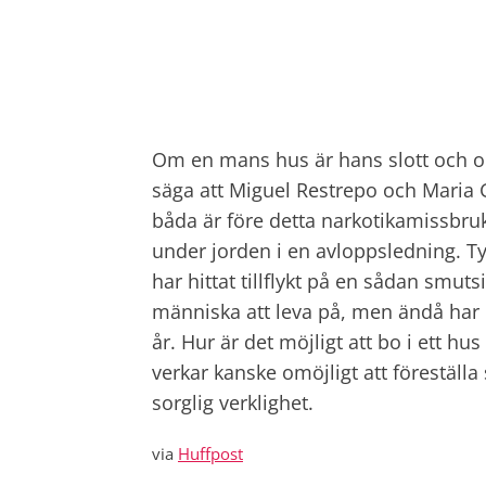
Om en mans hus är hans slott och om
säga att Miguel Restrepo och Maria Ga
båda är före detta narkotikamissbruk
under jorden i en avloppsledning. T
har hittat tillflykt på en sådan smut
människa att leva på, men ändå har pa
år. Hur är det möjligt att bo i ett h
verkar kanske omöjligt att föreställa 
sorglig verklighet.
via
Huffpost