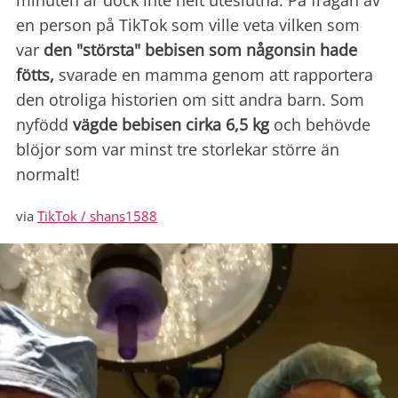
minuten är dock inte helt uteslutna.
På frågan av
en person på TikTok som ville veta vilken som
var
den "största" bebisen som någonsin hade
fötts,
svarade en mamma genom att rapportera
den otroliga historien om sitt andra barn. Som
nyfödd
vägde bebisen cirka 6,5 kg
och behövde
blöjor som var minst tre storlekar större än
normalt!
via
TikTok / shans1588