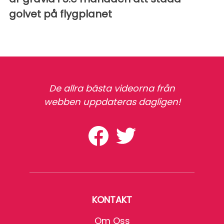
golvet på flygplanet
De allra bästa videorna från
webben uppdateras dagligen!
KONTAKT
Om Oss