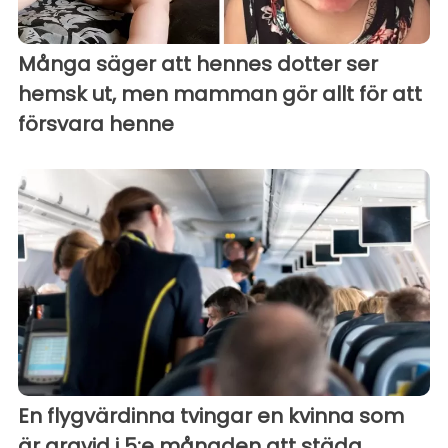
Många säger att hennes dotter ser
hemsk ut, men mamman gör allt för att
försvara henne
En flygvärdinna tvingar en kvinna som
är gravid i 5:e månaden att städa