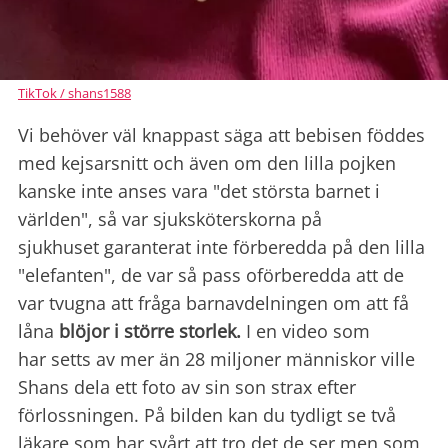
TikTok / shans1588
Vi behöver väl knappast säga att bebisen föddes
med kejsarsnitt och även om den lilla pojken
kanske inte anses vara "det största barnet i
världen", så var sjuksköterskorna på
sjukhuset garanterat inte förberedda på den lilla
"elefanten", de var så pass oförberedda att de
var tvugna att fråga barnavdelningen om att få
låna
blöjor i större storlek.
I en video som
har setts av mer än 28 miljoner människor ville
Shans dela ett foto av sin son strax efter
förlossningen. På bilden kan du tydligt se två
läkare som har svårt att tro det de ser men som