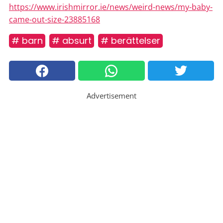
https://www.irishmirror.ie/news/weird-news/my-baby-
came-out-size-23885168
# barn
# absurt
# berättelser
Advertisement