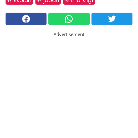
# skolan
# japan
# märkligt
Advertisement