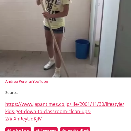
Andrea Pereira/YouTube
Source:
https://www.japantimes.co.jp/life/2001/11/30/lifestyle/
kids-get-down-to-classroom-clean-ups-
2/#.XhReyUdKjIV