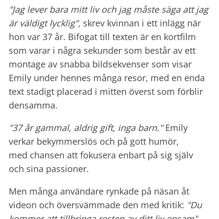
"Jag lever bara mitt liv och jag måste säga att jag
är väldigt lycklig"
, skrev kvinnan i ett inlägg när
hon var 37 år. Bifogat till texten är en kortfilm
som varar i några sekunder som består av ett
montage av snabba bildsekvenser som visar
Emily under hennes många resor, med en enda
text stadigt placerad i mitten överst som förblir
densamma.
"37 år gammal, aldrig gift, inga barn."
Emily
verkar bekymmerslös och på gott humör,
med chansen att fokusera enbart på sig själv
och sina passioner.
Men många användare rynkade på näsan åt
videon och översvämmade den med kritik:
"Du
kommer att tillbringa resten av ditt liv ensam"
,