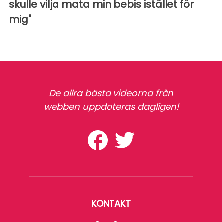
skulle vilja mata min bebis istället för
mig"
De allra bästa videorna från
webben uppdateras dagligen!
KONTAKT