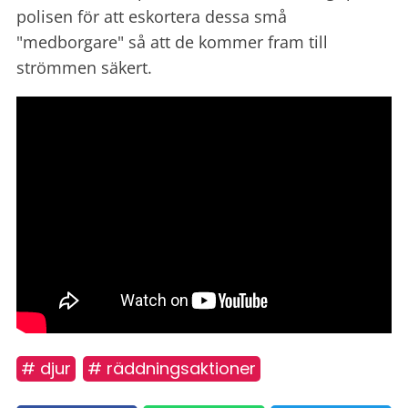
polisen för att eskortera dessa små
"medborgare" så att de kommer fram till
strömmen säkert.
# djur
# räddningsaktioner