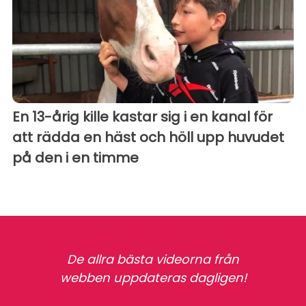
En 13-årig kille kastar sig i en kanal för
att rädda en häst och höll upp huvudet
på den i en timme
De allra bästa videorna från
webben uppdateras dagligen!