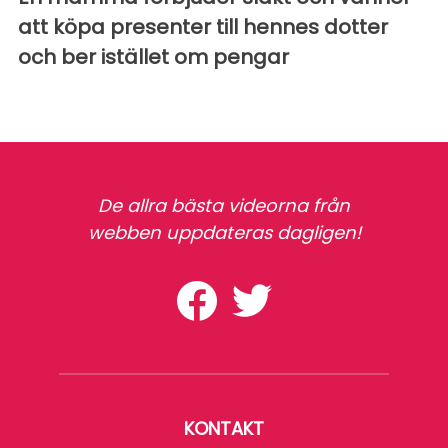
att köpa presenter till hennes dotter
och ber istället om pengar
De allra bästa videorna från
webben uppdateras dagligen!
KONTAKT