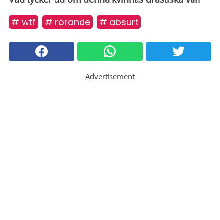
# wtf
# rörande
# absurt
Advertisement