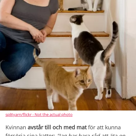
splityarn/flickr - Not the actual photo
Kvinnan
avstår till och med mat
för att kunna
försörja sina katter:
"Jag har bara råd att äta en