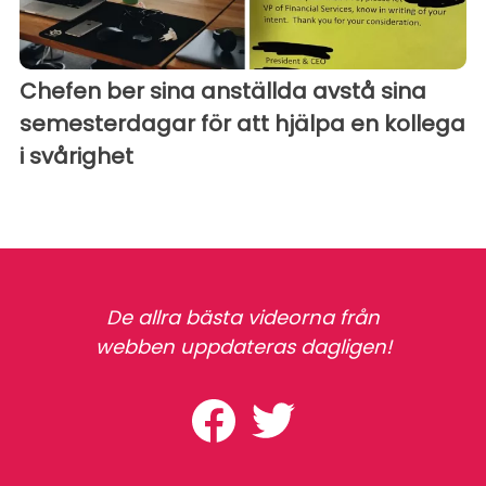
Chefen ber sina anställda avstå sina
semesterdagar för att hjälpa en kollega
i svårighet
De allra bästa videorna från
webben uppdateras dagligen!