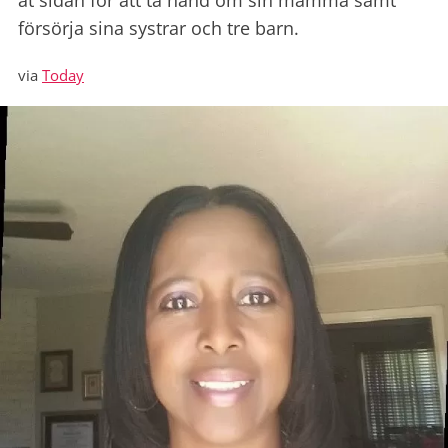
åt sidan för att ta hand om sin mamma samt
försörja sina systrar och tre barn.
via
Today