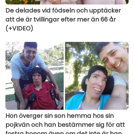
De delades vid födseln och upptäcker
att de är tvillingar efter mer än 66 år
(+VIDEO)
Hon överger sin son hemma hos sin
pojkvän och han bestämmer sig för att
fostra honom även om det inte är han