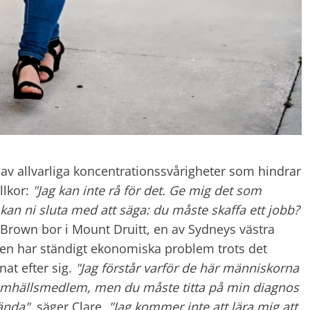
r av allvarliga koncentrationssvårigheter som hindrar
llkor:
"Jag kan inte rå för det. Ge mig det som
, kan ni sluta med att säga: du måste skaffa ett jobb?
Brown bor i Mount Druitt, en av Sydneys västra
men har ständigt ekonomiska problem trots det
at efter sig.
"Jag förstår varför de här människorna
 samhällsmedlem, men du måste titta på min diagnos
hända"
, säger Clare,
"Jag kommer inte att lära mig att