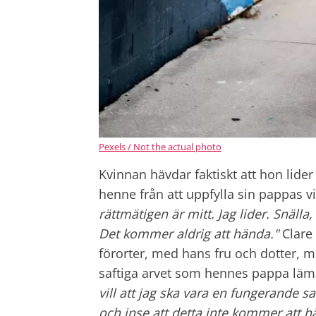
Pexels / Not the actual photo
Kvinnan hävdar faktiskt att hon lide
henne från att uppfylla sin pappas vi
rättmätigen är mitt. Jag lider. Snälla
Det kommer aldrig att hända."
Clare 
förorter, med hans fru och dotter, 
saftiga arvet som hennes pappa lämn
vill att jag ska vara en fungerande
och inse att detta inte kommer att 