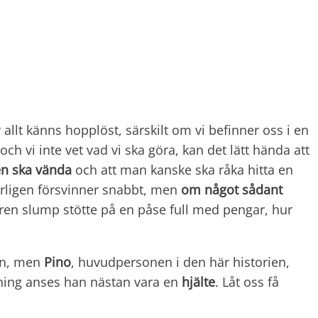
allt känns hopplöst, särskilt om vi befinner oss i en
ch vi inte vet vad vi ska göra, kan det lätt hända att
en ska vända
och att man kanske ska råka hitta en
erligen försvinner snabbt, men
om något sådant
ren slump stötte på en påse full med pengar, hur
gan, men
Pino
, huvudpersonen i den här historien,
ning anses han nästan vara en
hjälte
.
Låt oss få