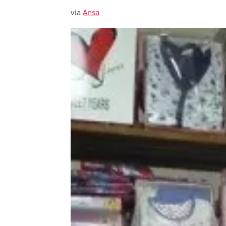
via
Ansa