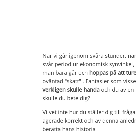
När vi går igenom svåra stunder, när 
svår period ur ekonomisk synvinkel, o
man bara går och
hoppas på att tur
oväntad
"skatt" .
Fantasier som viss
verkligen skulle hända
och du av en 
skulle du bete dig?
Vi vet inte hur du ställer dig till frå
agerade korrekt och av denna anled
berätta hans historia