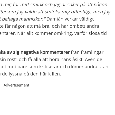
ta mig för mitt smink och jag är säker på att någon
ftersom jag valde att sminka mig offentligt, men jag
att behaga människor."
Damián verkar väldigt
nte får någon att må bra, och har ombett andra
tarer. När allt kommer omkring, varför slösa tid
skaka av sig negativa kommentarer
från främlingar
sin röst" och få alla att höra hans åsikt. Även de
 mot mobbare som kritiserar och dömer andra utan
rde lyssna på den här killen.
Advertisement