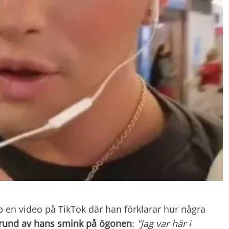
 en video på TikTok där han förklarar hur några
rund av hans smink på ögonen
:
"Jag var här i