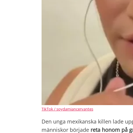
TikTok / soydamiancervantes
Den unga mexikanska killen lade upp
människor började
reta honom på g