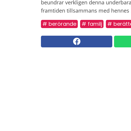
beundrar verkligen denna underbara k
framtiden tillsammans med hennes 
# berörande
# familj
# berätt