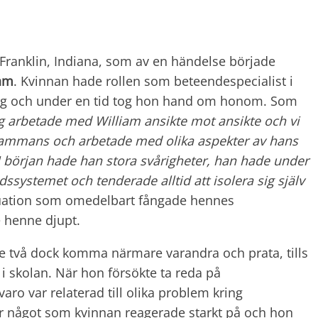
 Franklin, Indiana, som av en händelse började
iam
. Kvinnan hade rollen som beteendespecialist i
dag och under en tid tog hon hand om honom. Som
g arbetade med William ansikte mot ansikte och vi
lsammans och arbetade med olika aspekter av hans
I början hade han stora svårigheter, han hade under
ssystemet och tenderade alltid att isolera sig själv
tuation som omedelbart fångade hennes
henne djupt.
de två dock komma närmare varandra och prata, tills
 i skolan. När hon försökte ta reda på
varo var relaterad till olika problem kring
r något som kvinnan reagerade starkt på och hon