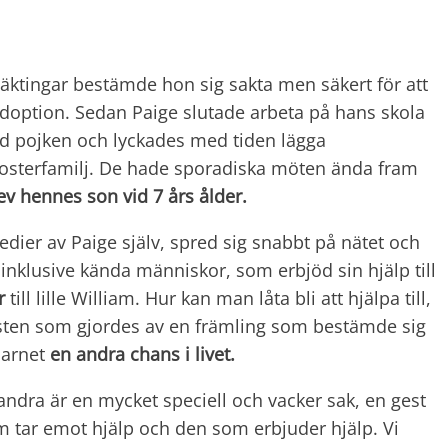
läktingar bestämde hon sig sakta men säkert för att
doption. Sedan Paige slutade arbeta på hans skola
ed pojken och lyckades med tiden lägga
 fosterfamilj. De hade sporadiska möten ända fram
lev hennes son vid 7 års ålder.
dier av Paige själv, spred sig snabbt på nätet och
nklusive kända människor, som erbjöd sin hjälp till
r
till lille William. Hur kan man låta bli att hjälpa till,
esten som gjordes av en främling som bestämde sig
 barnet
en andra chans i livet.
 andra är en mycket speciell och vacker sak, en gest
m tar emot hjälp och den som erbjuder hjälp. Vi