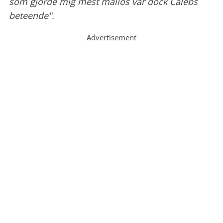
som gjorde mig mest mållös var dock Calebs
beteende".
Advertisement