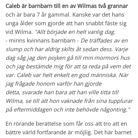
Caleb är barnbarn till en av Wilmas två grannar
och är bara 7 år gammal. Kanske var det hans
unga ålder som gjorde att han snabbt fäste sig
vid Wilma.
"Allt började en helt vanlig dag.
- minns kvinnans barnbarn -
De träffades av en
slump och har aldrig skilts åt sedan dess. Varje
dag såg jag den pojken gå till min mormors hus
och jag bestämde mig för att ta reda på vem det
var. Caleb var helt enkelt en
god människa. När
jag frågade honom varför han gjorde
detta, svarade han bara att han ville titta till
Wilma, se till att hon vaknade från sina tupplurar
på eftermiddagen och inte behövde någonting."
En rörande berättelse som får oss att tro att en
bättre värld fortfarande är möjlig. Det här barnet