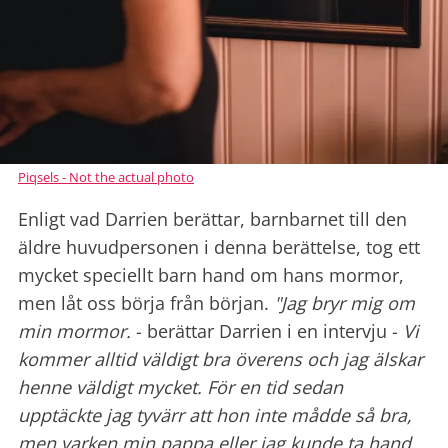
Piqsels - Not the actual photo
Enligt vad Darrien berättar, barnbarnet till den
äldre huvudpersonen i denna berättelse, tog ett
mycket speciellt barn hand om hans mormor,
men låt oss börja från början.
"Jag bryr mig om
min mormor.
- berättar Darrien i en intervju -
Vi
kommer alltid väldigt bra överens och jag älskar
henne väldigt mycket. För en tid sedan
upptäckte jag tyvärr att hon inte mådde så bra,
men varken min pappa eller jag kunde ta hand