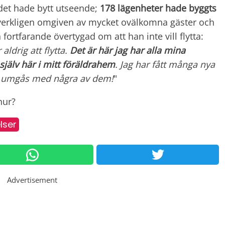
et hade bytt utseende;
178 lägenheter hade byggts
t verkligen omgiven av mycket ovälkomna gäster och
ortfarande övertygad om att han inte vill flytta:
aldrig att flytta.
Det är här jag har alla mina
jälv här i mitt
föräldrahem
. Jag har fått många nya
an umgås med några av dem!
"
hur?
lser
Advertisement