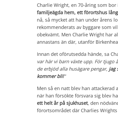
Charlie Wright, en 70-åring som bor 
familjeägda hem, ett förortshus lång
nå, så mycket att han under årens lopp
rekommenderats av byggare som vill 
obekvämt. Men Charlie Wright har allt
annastans än där, utanför Birkenhead,
Innan det oförutsedda hände, sa Charl
var här vi barn växte upp. För tjugo
de erbjöd alla husägare pengar,
jag 
kommer bli!
"
Men så en natt blev han attackerad a
när han försökte försvara sig blev h
ett helt år på sjukhuset
, den nödvänd
förortsområdet där Charlies Wrights 