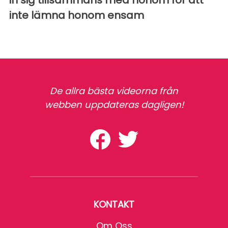
inte lämna honom ensam
De allra bästa videorna från
webben uppdateras dagligen!
KONTAKT
Om Oss