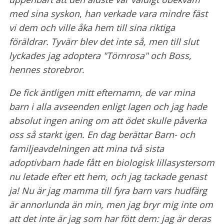
med sina syskon
,
han verkade vara mindre fäst
vi dem och ville åka hem till sina riktiga
föräldrar. Tyvärr blev det inte så, men till slut
lyckades jag adoptera "Törnrosa" och Boss,
hennes storebror
.
De fick äntligen mitt efternamn, de var mina
barn i alla avseenden enligt lagen och jag hade
absolut ingen aning om att ödet skulle påverka
oss så starkt igen. En dag berättar Barn- och
familjeavdelningen att mina två sista
adoptivbarn hade fått en biologisk lillasystersom
nu letade efter ett hem, och jag tackade genast
ja! Nu är jag mamma till fyra barn vars hudfärg
är annorlunda än min, men jag bryr mig inte om
att det inte är jag som har fött dem: jag är deras