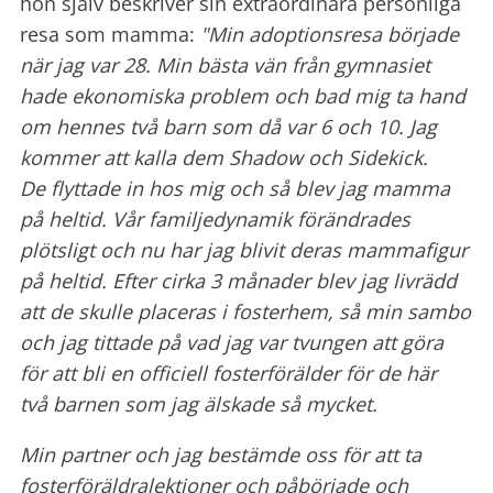
hon själv beskriver sin extraordinära personliga
resa som mamma:
"Min adoptionsresa började
när jag var 28.
Min bästa vän från gymnasiet
hade ekonomiska problem och bad mig ta hand
om hennes två barn som då var 6 och 10. Jag
kommer att kalla dem Shadow och Sidekick.
De flyttade in hos mig och så blev jag mamma
på heltid. Vår familjedynamik förändrades
plötsligt och nu har jag blivit deras mammafigur
på heltid.
Efter cirka 3 månader blev jag livrädd
att de skulle placeras i fosterhem, så min sambo
och jag tittade på vad jag var tvungen att göra
för att bli en officiell fosterförälder för de här
två barnen som jag älskade så mycket.
Min partner och jag bestämde oss för att ta
fosterföräldralektioner och påbörjade och