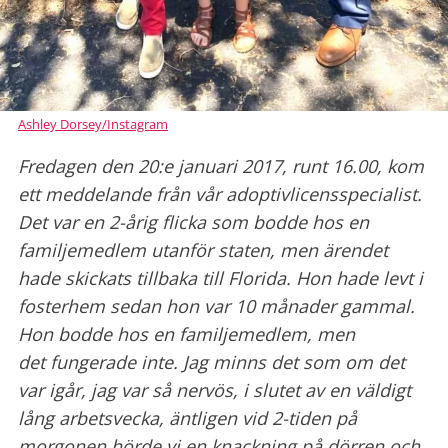
Ashley Dorsey/Instagram
Fredagen den 20:e januari 2017, runt 16.00, kom
ett meddelande från vår adoptivlicensspecialist.
Det var en 2-årig flicka som bodde hos en
familjemedlem utanför staten, men ärendet
hade skickats tillbaka till Florida. Hon hade levt i
fosterhem sedan hon var 10 månader gammal.
Hon bodde hos en familjemedlem, men
det fungerade inte. Jag minns det som om det
var igår, jag var så nervös, i slutet av en väldigt
lång arbetsvecka, äntligen vid 2-tiden på
morgonen hörde vi en knackning på dörren och