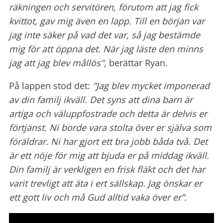
räkningen och servitören, förutom att jag fick
kvittot, gav mig även en lapp. Till en början var
jag inte säker på vad det var,
så jag bestämde
mig för att öppna det. När jag läste den minns
jag att jag blev mållös",
berättar Ryan.
På lappen stod det:
"Jag blev mycket imponerad
av din familj ikväll. Det syns att dina barn är
artiga och väluppfostrade och detta är delvis er
förtjänst. Ni borde vara stolta över er själva som
föräldrar.
Ni har gjort ett bra jobb båda två. Det
är ett nöje för mig att bjuda er på middag ikväll.
Din familj är verkligen en frisk fläkt och det har
varit trevligt att äta i ert sällskap.
Jag önskar er
ett gott liv och må Gud alltid vaka över er”.