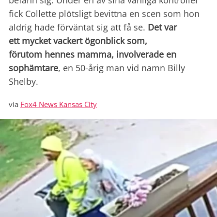
befann sig. Under en av sina vanliga kontroller
fick Collette plötsligt bevittna en scen som hon
aldrig hade förväntat sig att få se.
Det var
ett mycket vackert ögonblick som,
förutom hennes mamma, involverade en
sophämtare
, en 50-årig man vid namn Billy
Shelby.
via
Fox4 News Kansas City