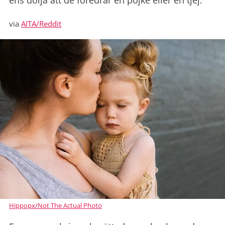
ens dölja att de föredrar en pojke eller en tjej.
via
AITA/Reddit
Hippopx/Not The Actual Photo