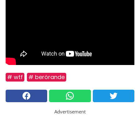
# wtf
# berörande
Advertisement