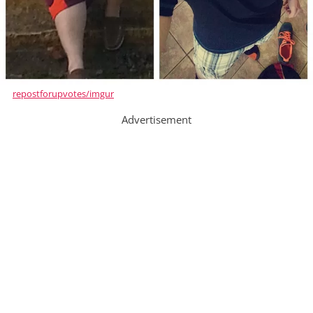
repostforupvotes/imgur
Advertisement