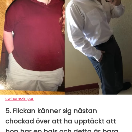
owlhorns/imgur
5. Flickan känner sig nästan
chockad över att ha upptäckt att
hon har en hals och detta är bara