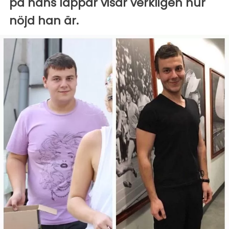
på hans läppar visar verkligen hur
nöjd han är.