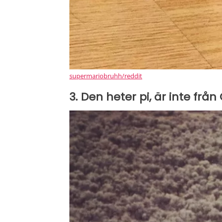
supermariobruhh/reddit
3. Den heter pi, är inte frå