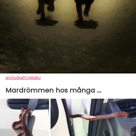
anchutka01/pikabu
Mardrömmen hos många ...