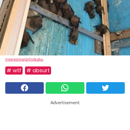
InterestingGirl/pikabu
# wtf
# absurt
Advertisement