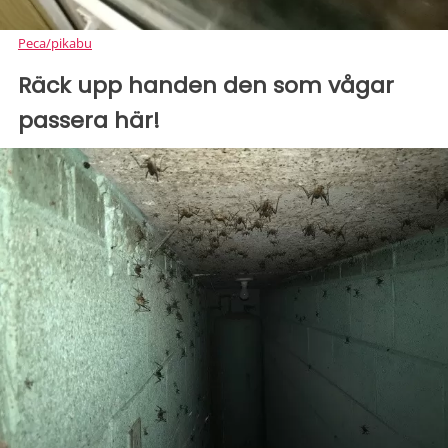
Peca/pikabu
Räck upp handen den som vågar
passera här!