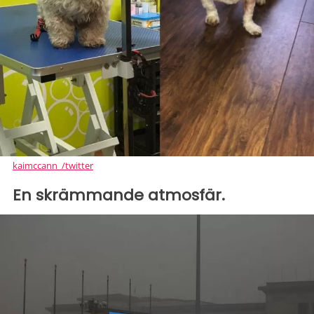
kaimccann_/twitter
En skrämmande atmosfär.