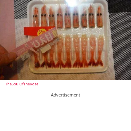
TheSoulOfTheRose
Advertisement