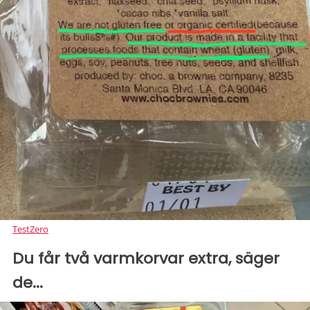
TestZero
Du får två varmkorvar extra, säger
de...