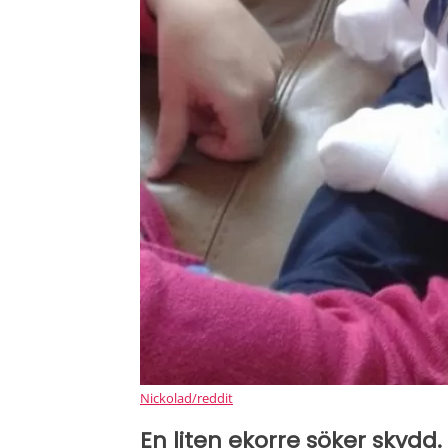
Nickolad/reddit
En liten ekorre söker skydd.