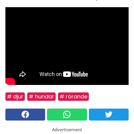
# djur
# hundar
# rörande
Advertisement