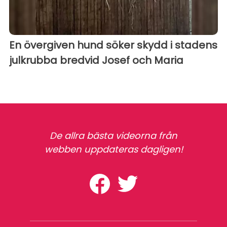
En övergiven hund söker skydd i stadens
julkrubba bredvid Josef och Maria
De allra bästa videorna från
webben uppdateras dagligen!