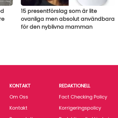
ed
15 presentförslag som är lite
re
ovanliga men absolut användbara
för den nyblivna mamman
KONTAKT
REDAKTIONELL
Om Oss
Fact Checking Policy
Kontakt
Korrigeringspolicy