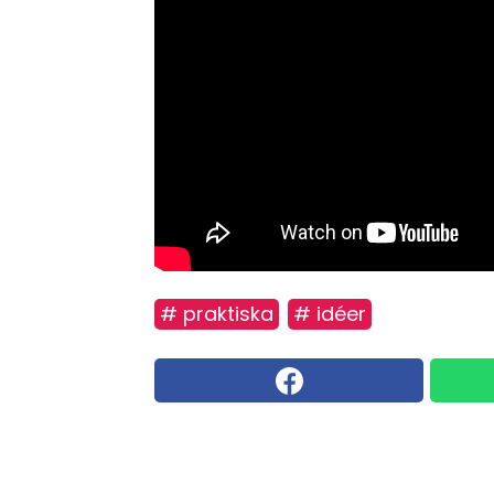
# praktiska
# idéer