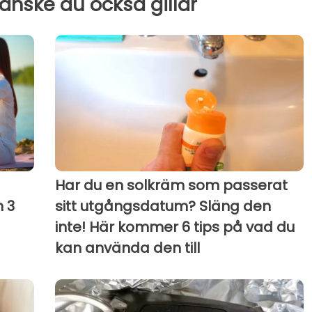
kanske du också gillar
Har du en solkräm som passerat
h 3
sitt utgångsdatum? Släng den
g
inte! Här kommer 6 tips på vad du
kan använda den till