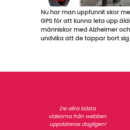
Nu har man uppfunnit skor m
GPS för att kunna leta upp äld
människor med Alzheimer och
undvika att de tappar bort sig
De allra bästa
videorna från webben
uppdateras dagligen!