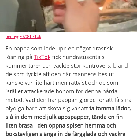
bennyg7070/TikTok
En pappa som lade upp en något drastisk
lösning på
TikTok
fick hundratusentals
kommentarer och väckte stor kontrovers, bland
de som tyckte att den här mannens beslut
kanske var lite hårt men rättvist och de som
istället attackerade honom för denna hårda
metod. Vad den här pappan gjorde för att få sina
olydiga barn att sköta sig var att
ta tomma lådor,
slå in dem med julklappspapper, tända en fin
liten brasa i den öppna spisen hemma och
bokstavligen slänga in de färgglada och vackra