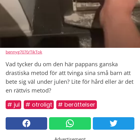
bennyg7070/TikTok
Vad tycker du om den här pappans ganska
drastiska metod för att tvinga sina små barn att
bete sig väl under julen? Lite för hård eller är det
en rättvis metod?
# jul
# otroligt
# berättelser
Advertisement