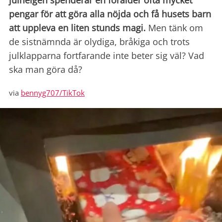
julhelgen spenderar en förälder ofta mycket
pengar för att göra alla nöjda och få husets barn
att uppleva en liten stunds magi.
Men tänk om
de sistnämnda är olydiga, bråkiga och trots
julklapparna fortfarande inte beter sig väl? Vad
ska man göra då?
via
bennyg707/TikTok