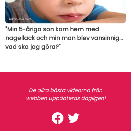
"Min 5-åriga son kom hem med
nagellack och min man blev vansinnig...
vad ska jag göra?"
De allra bästa videorna från
webben uppdateras dagligen!