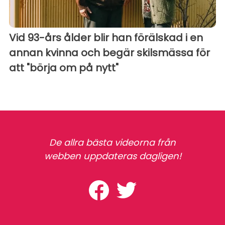
Vid 93-års ålder blir han förälskad i en
annan kvinna och begär skilsmässa för
att "börja om på nytt"
De allra bästa videorna från
webben uppdateras dagligen!