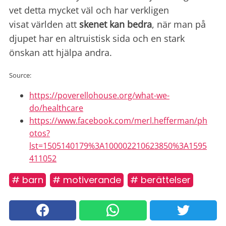
vet detta mycket väl och har verkligen
visat världen att
skenet kan bedra
, när man på
djupet har en altruistisk sida och en stark
önskan att hjälpa andra.
Source:
https://poverellohouse.org/what-we-
do/healthcare
https://www.facebook.com/merl.hefferman/ph
otos?
lst=1505140179%3A100002210623850%3A1595
411052
# barn
# motiverande
# berättelser