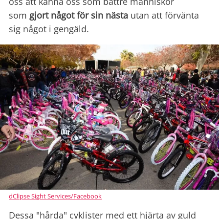
oss att känna oss som bättre människor
som
gjort något för sin nästa
utan att förvänta
sig något i gengäld.
dClipse Sight Services/Facebook
Dessa "hårda" cyklister med ett hjärta av guld