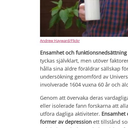
Andrew Hayward/Flickr
Ensamhet och funktionsnedsättning
tyckas självklart, men utöver faktore
hålla sina äldre föräldrar sällskap f
undersökning genomförd av University
involverade 1604 vuxna 60 år och äl
Genom att övervaka deras vardaglig
eller isolerade fann forskarna att 
utföra dagliga aktiviteter.
Ensamhet or
former av depression
ett tillstånd 