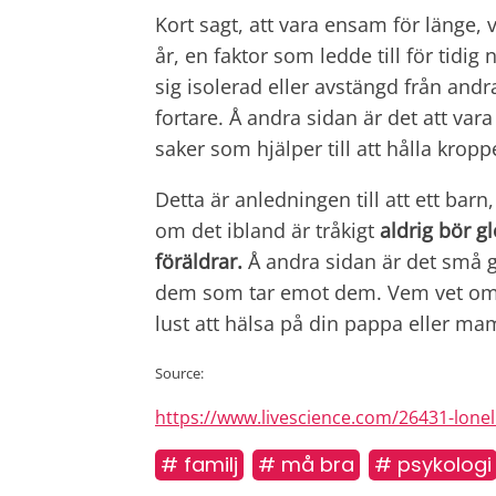
Kort sagt, att vara ensam för länge, 
år, en faktor som ledde till för tidi
sig isolerad eller avstängd från and
fortare. Å andra sidan är det att v
saker som hjälper till att hålla kropp
Detta är anledningen till att ett barn
om det ibland är tråkigt
aldrig bör 
föräldrar.
Å andra sidan är det små g
dem som tar emot dem. Vem vet om du
lust att hälsa på din pappa eller m
Source:
https://www.livescience.com/26431-lon
# familj
# må bra
# psykologi