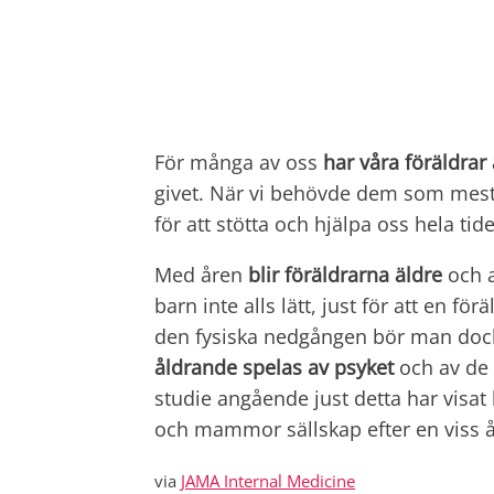
För många av oss
har våra föräldrar 
givet. När vi behövde dem som mest, 
för att stötta och hjälpa oss hela tid
Med åren
blir föräldrarna äldre
och a
barn inte alls lätt, just för att en fö
den fysiska nedgången bör man dock 
åldrande spelas av psyket
och av de
studie angående just detta har visat h
och mammor sällskap efter en viss å
via
JAMA Internal Medicine