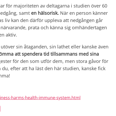
var för majoriteten av deltagarna i studien över 60
g nedgång, samt
en hälsorisk.
När en person känner
ras liv kan den därför uppleva att nedgången går
ara närvarande, prata och känna sig omhändertagen
en aktiv.
, utöver sin åtaganden, sin lathet eller kanske även
glömma att spendera tid tillsammans med sina
ester för den som utför dem, men stora gåvor för
, efter att ha läst den här studien, kanske fick
amma!
eliness-harms-health-immune-system.html