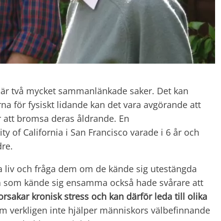
är två mycket sammanlänkade saker. Det kan
rna för fysiskt lidande kan det vara avgörande att
ör att bromsa deras åldrande. En
 of California i San Francisco varade i 6 år och
dre.
a liv och fråga dem om de kände sig utestängda
alla som kände sig ensamma också hade svårare att
sakar kronisk stress och kan därför leda till olika
som verkligen inte hjälper människors välbefinnande