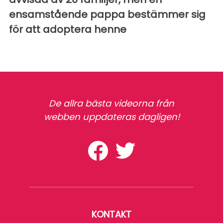
ensamstående pappa bestämmer sig
för att adoptera henne
De allra bästa videorna från
webben uppdateras dagligen!
KONTAKT