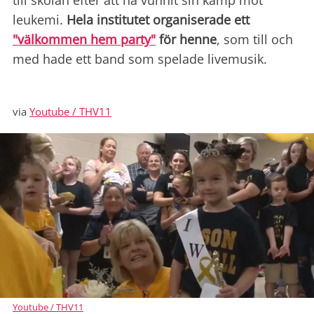
till skolan efter att ha vunnit sin kamp mot
leukemi.
Hela institutet organiserade ett
"välkommen hem party"
för henne
, som till och
med hade ett band som spelade livemusik.
via
Youtube / THV11
Youtube / THV11