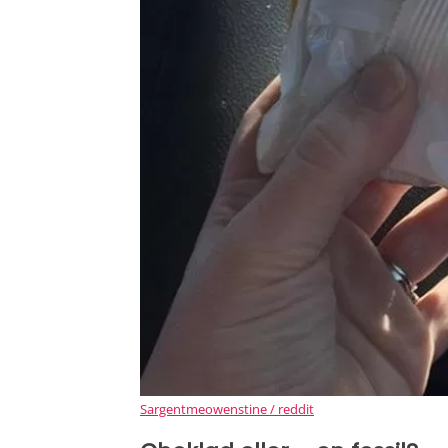
Sargentmeowenstine / reddit