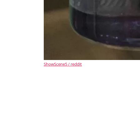
ShowScene5 / reddit