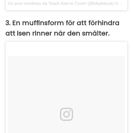
Un post condiviso da Teach Kids to Cycle! (@bikybikyuk)
in data:
N
3. En muffinsform för att förhindra
att isen rinner när den smälter.