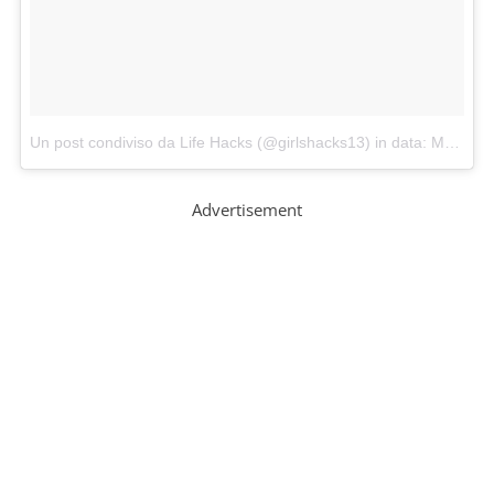
Un post condiviso da Life Hacks (@girlshacks13)
in data:
Mar 2, 2016 at 8:07 PST
Advertisement