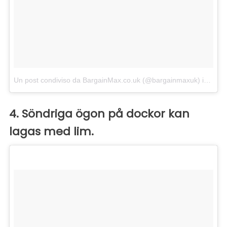
Un post condiviso da BargainMax.co.uk (@bargainmaxuk)
in data:
4. Söndriga ögon på dockor kan
lagas med lim.