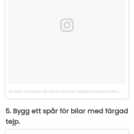
Un post condiviso da Mama Rachel (@sherocksthecradle)
in data:
5. Bygg ett spår för bilar med färgad
tejp.