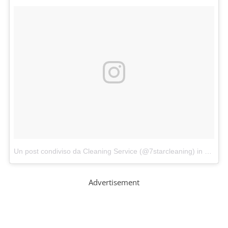
Un post condiviso da Cleaning Service (@7starcleaning)
in data:
G
Advertisement