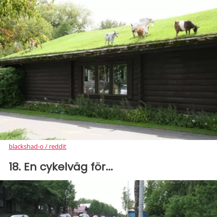
blackshad-o / reddit
18. En cykelväg för...