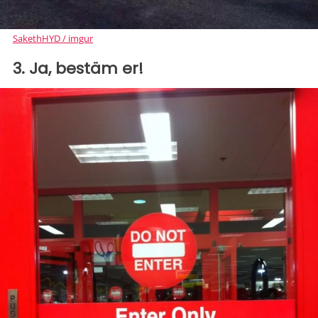
SakethHYD / imgur
3. Ja, bestäm er!