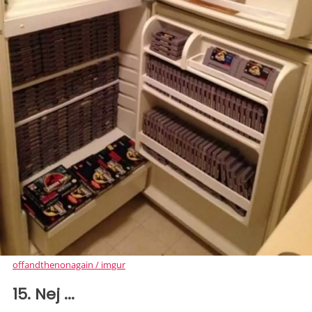
offandthenonagain / imgur
15. Nej ...