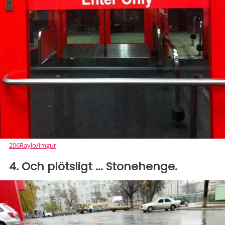
206Raylo/imgur
4. Och plötsligt ... Stonehenge.