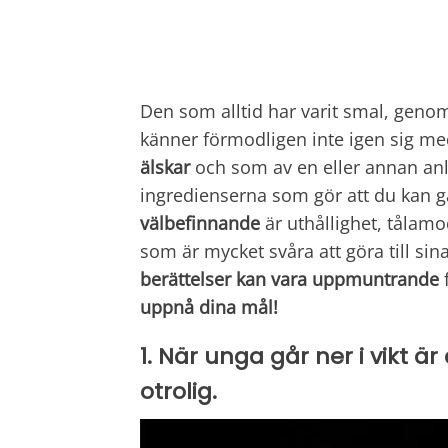
Den som alltid har varit smal, genom
känner förmodligen inte igen sig 
älskar
och som av en eller annan anl
ingredienserna som gör att du kan gå 
välbefinnande
är uthållighet, tålam
som är mycket svåra att göra till si
berättelser kan vara uppmuntrande
f
uppnå dina mål!
1. När unga går ner i vikt ä
otrolig.