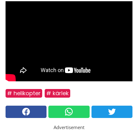
# helikopter
# kärlek
Advertisement