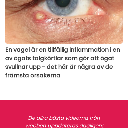
En vagel är en tillfällig inflammation i en
av ögats talgkörtlar som gör att ögat
svullnar upp - det här är några av de
främsta orsakerna
De allra bästa videorna från
webben uppdateras dagligen!