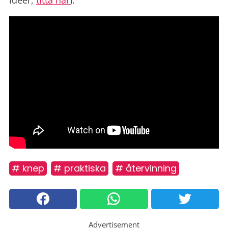
idéer,
titta här
).
# knep
# praktiska
# återvinning
Advertisement