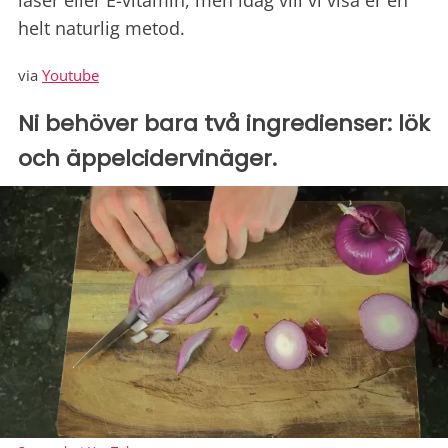
laser eller E-vitamin, men idag vill vi visa er en
helt naturlig metod.
via
Youtube
Ni behöver bara två ingredienser: lök
och äppelcidervinäger.