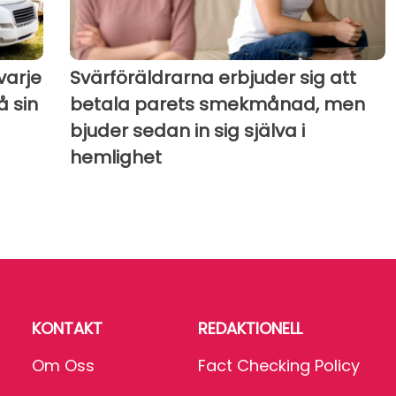
 varje
Svärföräldrarna erbjuder sig att
å sin
betala parets smekmånad, men
bjuder sedan in sig själva i
hemlighet
KONTAKT
REDAKTIONELL
Om Oss
Fact Checking Policy