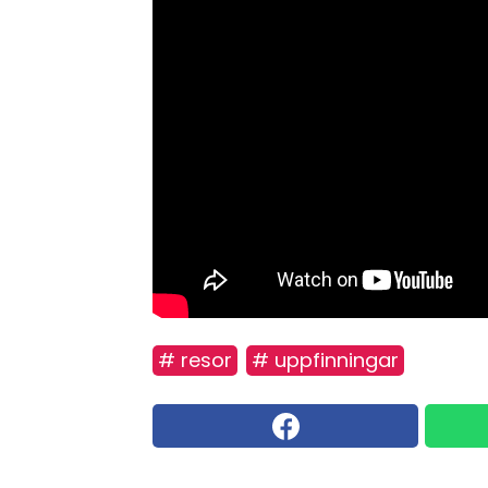
# resor
# uppfinningar