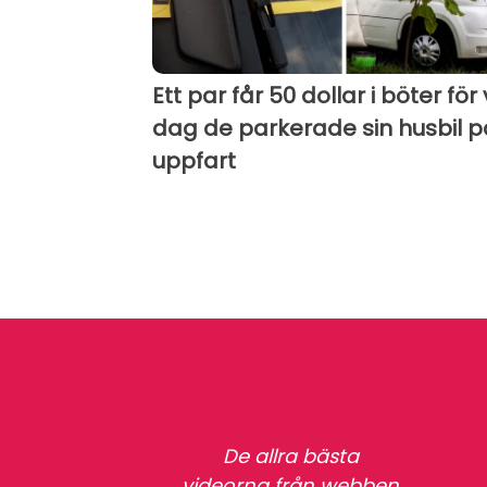
Ett par får 50 dollar i böter för
dag de parkerade sin husbil p
uppfart
De allra bästa
videorna från webben