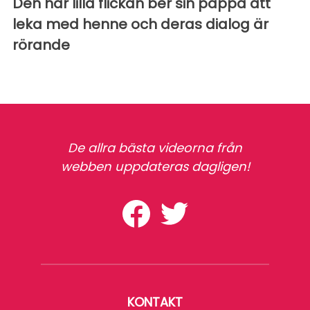
Den här lilla flickan ber sin pappa att
leka med henne och deras dialog är
rörande
De allra bästa videorna från
webben uppdateras dagligen!
KONTAKT