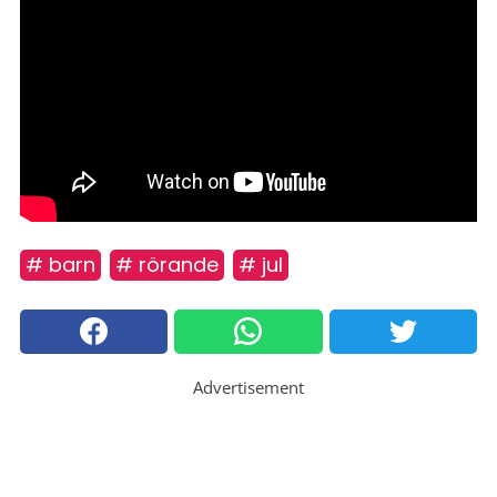
# barn
# rörande
# jul
Advertisement