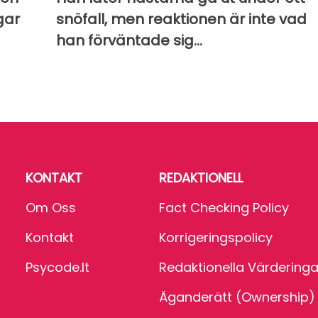
gar
snöfall, men reaktionen är inte vad
han förväntade sig...
KONTAKT
REDAKTIONELL
Om Oss
Fact Checking Policy
Kontakt
Korrigeringspolicy
Psycode.it
Redaktionella Värderinga
Äganderätt (Ownership)