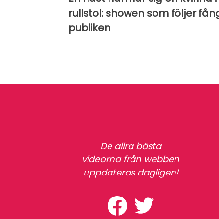
rullstol: showen som följer fån
publiken
De allra bästa
videorna från webben
uppdateras dagligen!