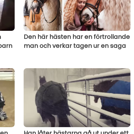
n
Den här hästen har en förtrollande
barn
man och verkar tagen ur en saga
 en
Han låter hästarna gå ut under ett