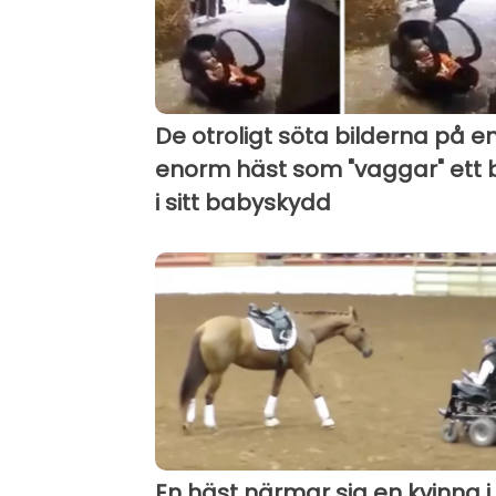
De otroligt söta bilderna på e
enorm häst som "vaggar" ett 
i sitt babyskydd
En häst närmar sig en kvinna i