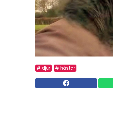
# djur
# hästar